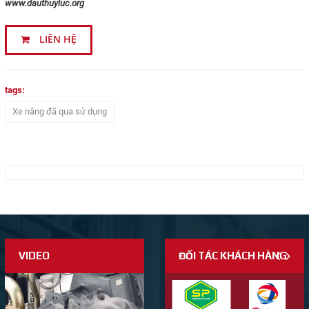
www.dauthuyluc.org
Nhắn tin
LIÊN HỆ
Mail
COPYRIGHT 2017. ALL RIGHTS RESERVED
tags:
Xe nâng đã qua sử dụng
VIDEO
ĐỐI TÁC KHÁCH HÀNG