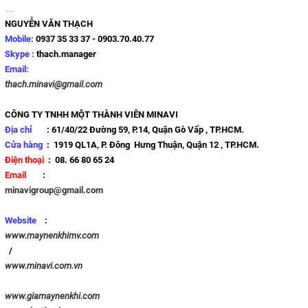
....
THEO DÕI
COPYRIGHT 2017. ALL RIGHTS RESERVED
NGUYỄN VĂN THẠCH
Mobile:
0937 35 33 37 - 0903.70.40.77
Skype :
thach.manager
Facebook
Email:
thach.minavi@gmail.com
Google
CÔNG TY TNHH MỘT THÀNH VIÊN MINAVI
Twitter
Địa chỉ
:
61/40/22 Đường 59, P.14, Quận Gò Vấp , TP.HCM.
Cửa hàng
:
1919 QL1A, P. Đông Hưng Thuận, Quận 12 , TP.HCM.
LIÊN HỆ
Điện thoại
: 08. 66 80 65 24
Email
:
HotLine
minavigroup@gmail.com
0937 35 33 37
Website
:
www.maynenkhimv.com
Email
/
thach.minavi@gmail.com
www.minavi.com.vn
www.giamaynenkhi.com
Gọi cho chúng tôi