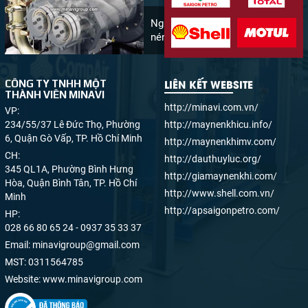
Nguyên lý hoạt động máy
nén khí
LIÊN KẾT WEBSITE
CÔNG TY TNHH MỘT
THÀNH VIÊN MINAVI
http://minavi.com.vn/
VP:
234/55/37 Lê Đức Thọ, Phường
http://maynenkhicu.info/
6, Quận Gò Vấp, TP. Hồ Chí Minh
http://maynenkhimv.com/
CH:
http://dauthuyluc.org/
345 QL1A, Phường Bình Hưng
http://giamaynenkhi.com/
Hòa, Quận Bình Tân, TP. Hồ Chí
http://www.shell.com.vn/
Minh
http://apsaigonpetro.com/
HP:
028 66 80 65 24 - 0937 35 33 37
Email:
minavigroup@gmail.com
MST:
0311564785
Website:
www.minavigroup.com