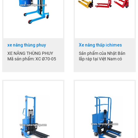
THEO DÕI
COPYRIGHT 2017. ALL RIGHTS RESERVED
Facebook
Google
xe nâng thùng phuy
Xe nâng thấp ichimes
Twitter
XE NÂNG THÙNG PHUY
Sản phẩm của Nhật Bản
Mã sản phẩm: XC Ø70-05
lắp ráp tại Việt Nam có
Giá bán: Liên hệ
chất lượng tốt giá cả hợp lý
LIÊN HỆ
Dùng để nâng hạ hay di...
HotLine
0937 35 33 37
Email
thach.minavi@gmail.com
Gọi cho chúng tôi