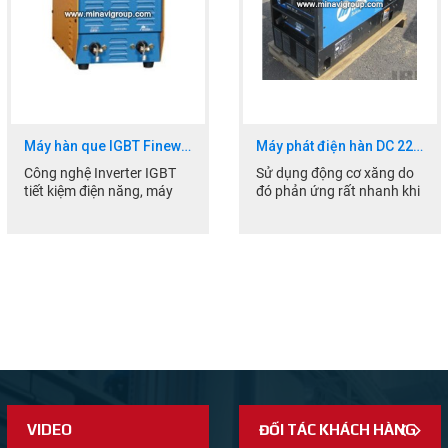
THEO DÕI
COPYRIGHT 2017. ALL RIGHTS RESERVED
Facebook
Google
Máy hàn que IGBT Finewel-350D
Máy phát điện hàn DC 225NT
Twitter
Công nghệ Inverter IGBT
Sử dụng động cơ xăng do
tiết kiệm điện năng, máy
đó phản ứng rất nhanh khi
gọn, nhẹ nhưng khả năng
thay đổi phụ tải Mồi hồ
LIÊN HỆ
hàn vô cùng mạnh Điện
quang dễ...
áp...
HotLine
0937 35 33 37
Email
thach.minavi@gmail.com
VIDEO
ĐỐI TÁC KHÁCH HÀNG
Gọi cho chúng tôi