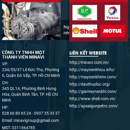
Nhắn tin
Mail
Nguyên lý hoạt động máy
nén khí
COPYRIGHT 2017. ALL RIGHTS RESERVED
LIÊN KẾT WEBSITE
CÔNG TY TNHH MỘT
THÀNH VIÊN MINAVI
http://minavi.com.vn/
VP:
234/55/37 Lê Đức Thọ, Phường
http://maynenkhicu.info/
6, Quận Gò Vấp, TP. Hồ Chí Minh
http://maynenkhimv.com/
CH:
http://dauthuyluc.org/
345 QL1A, Phường Bình Hưng
http://giamaynenkhi.com/
Hòa, Quận Bình Tân, TP. Hồ Chí
http://www.shell.com.vn/
Minh
http://apsaigonpetro.com/
HP:
028 66 80 65 24 - 0937 35 33 37
Email:
minavigroup@gmail.com
MST:
0311564785