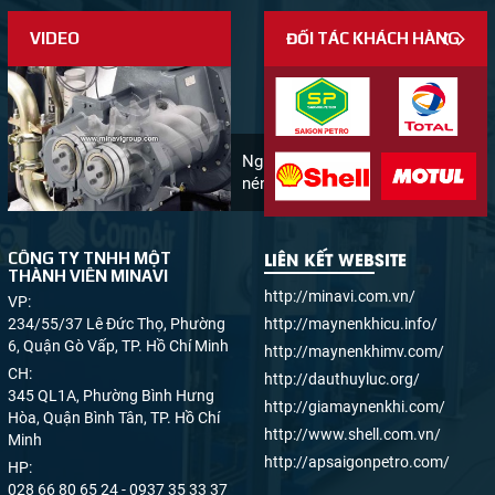
VIDEO
ĐỐI TÁC KHÁCH HÀNG
Nguyên lý hoạt động máy
nén khí
LIÊN KẾT WEBSITE
CÔNG TY TNHH MỘT
THÀNH VIÊN MINAVI
http://minavi.com.vn/
VP:
234/55/37 Lê Đức Thọ, Phường
http://maynenkhicu.info/
6, Quận Gò Vấp, TP. Hồ Chí Minh
http://maynenkhimv.com/
CH:
http://dauthuyluc.org/
345 QL1A, Phường Bình Hưng
http://giamaynenkhi.com/
Hòa, Quận Bình Tân, TP. Hồ Chí
http://www.shell.com.vn/
Minh
http://apsaigonpetro.com/
HP:
028 66 80 65 24 - 0937 35 33 37