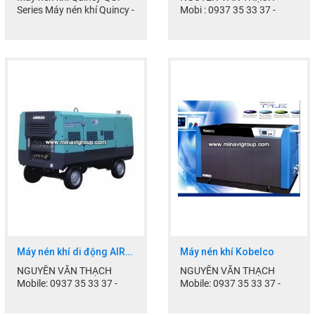
Series Máy nén khí Quincy -
Mobi : 0937 35 33 37 -
Được sản xuất theo tiêu
0903.70.40.77
chẩn ISO-1217
Skype : thach.manager
Máy nén...
Email:
thach.minavi@gmail.com...
Máy nén khí di động AIRMAN
Máy nén khí Kobelco
NGUYỄN VĂN THẠCH
NGUYỄN VĂN THẠCH
Mobile: 0937 35 33 37 -
Mobile: 0937 35 33 37 -
0903.70.40.77
0903.70.40.77
Skype : thach.manager
Skype : thach.manager