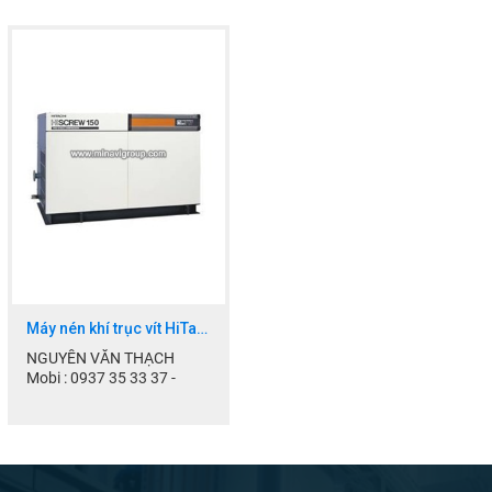
Email:
Email:
thach.minavi@gmail.com
thach.minavi@gmail.com
Máy nén khí trục vít HiTaChi
NGUYỄN VĂN THẠCH
Mobi : 0937 35 33 37 -
0903.70.40.77
Skype : thach.manager
Email:
thach.minavi@gmail.com...