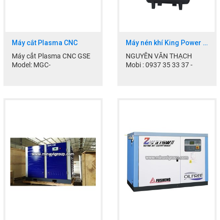
Nhắn tin
Mail
Máy cắt Plasma CNC
Máy nén khí King Power tích hợp
Máy cắt Plasma CNC GSE
NGUYỄN VĂN THẠCH
COPYRIGHT 2017. ALL RIGHTS RESERVED
Model: MGC-
Mobi : 0937 35 33 37 -
3080SE/3380SE/4012SE
0903.70.40.77
Hãng sx: TĐL
Skype : thach.manager
Xuất xứ: Việt Nam
Email:
Đặc tính kỹ...
thach.minavi@gmail.com...