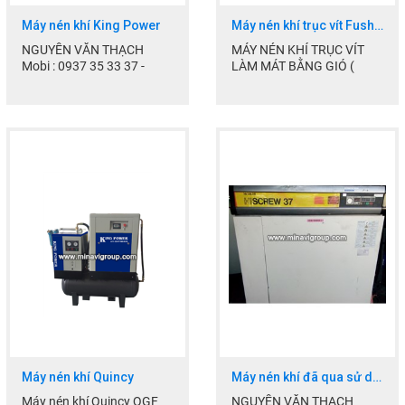
Máy nén khí King Power
Máy nén khí trục vít Fusheng
NGUYỄN VĂN THẠCH
MÁY NÉN KHÍ TRỤC VÍT
Mobi : 0937 35 33 37 -
LÀM MÁT BẰNG GIÓ (
0903.70.40.77
CÔNG SUẤT 20HP -
Skype : thach.manager
150HP)
Email:
1/ Hệ thống làm mát Quạt
thach.minavi@gmail.com...
làm...
Máy nén khí Quincy
Máy nén khí đã qua sử dụng
Máy nén khí Quincy QGF
NGUYỄN VĂN THẠCH