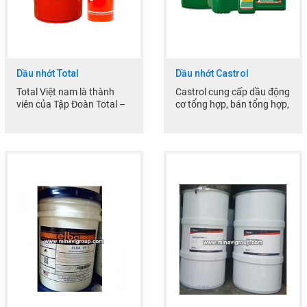
Nhắn tin
Mail
Dầu nhớt Total
Dầu nhớt Castrol
COPYRIGHT 2017. ALL RIGHTS RESERVED
Total Việt nam là thành
Castrol cung cấp dầu động
viên của Tập Đoàn Total –
cơ tổng hợp, bán tổng hợp,
Pháp, một trong bốn Tập
dầu khoáng và dầu nhờn
Đoàn dầu khí lớn nhất...
chuyên dụng với công...