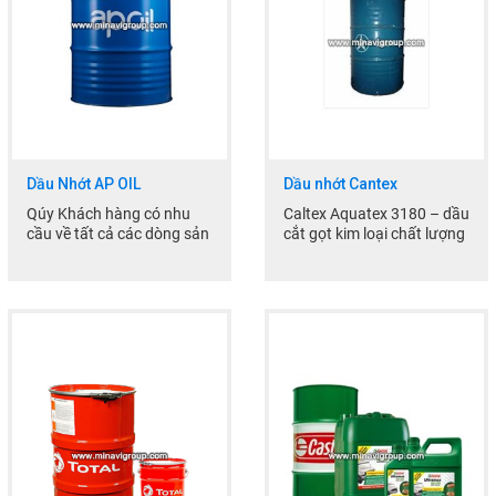
THEO DÕI
COPYRIGHT 2017. ALL RIGHTS RESERVED
Facebook
Google
Dầu Nhớt AP OIL
Dầu nhớt Cantex
Twitter
Qúy Khách hàng có nhu
Caltex Aquatex 3180 – dầu
cầu về tất cả các dòng sản
cắt gọt kim loại chất lượng
LIÊN HỆ
phẩm xin vui lòng liện hệ
cao
Phone : 0909...
Dầu pha đa dụng
HotLine
Dầu cắt gọt kim loại...
0937 35 33 37
Email
thach.minavi@gmail.com
Gọi cho chúng tôi