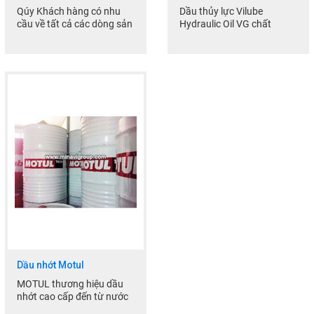
Qúy Khách hàng có nhu
Dầu thủy lực Vilube
cầu về tất cả các dòng sản
Hydraulic Oil VG chất
phẩm xin vui lòng liện hệ
lượng cao được thiết kế
Phone : 0909...
để dùng trong các
hệ thống tuần...
Dầu nhớt Motul
MOTUL thương hiệu dầu
nhớt cao cấp đến từ nước
Pháp với nhiều sản phẩm