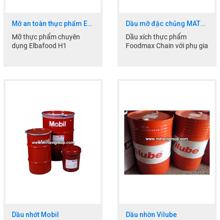
Mỡ an toàn thực phẩm ELBA
Dầu mỡ đặc chủng MATRIX
Mỡ thực phẩm chuyên
Dầu xích thực phẩm
dụng Elbafood H1
Foodmax Chain với phụ gia
Premium, với chất làm đặc
đặc biệt giúp kéo dài
là Calcium Sulfonate có
khoảng thời gian tái bôi
khả năng kháng nước...
trơn...
Dầu nhớt Mobil
Dầu nhờn Vilube