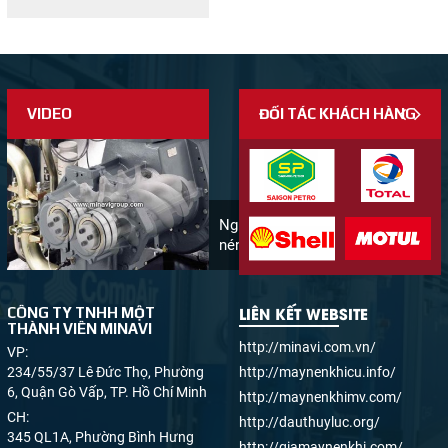
cùng nhiều cấp nhớt
khác...
VIDEO
ĐỐI TÁC KHÁCH HÀNG
Nguyên lý hoạt động máy
nén khí
LIÊN KẾT WEBSITE
CÔNG TY TNHH MỘT
THÀNH VIÊN MINAVI
http://minavi.com.vn/
VP:
234/55/37 Lê Đức Thọ, Phường
http://maynenkhicu.info/
6, Quận Gò Vấp, TP. Hồ Chí Minh
http://maynenkhimv.com/
CH:
http://dauthuyluc.org/
345 QL1A, Phường Bình Hưng
http://giamaynenkhi.com/